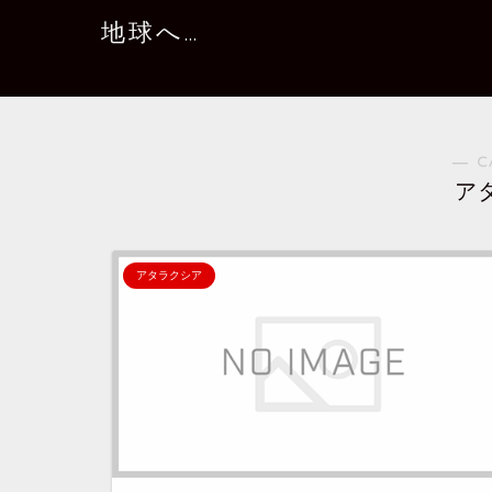
地球へ…
― C
ア
アタラクシア